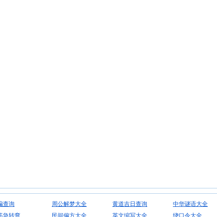
编查询
周公解梦大全
黄道吉日查询
中华谜语大全
筋急转弯
民间偏方大全
英文缩写大全
绕口令大全