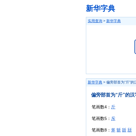
新华字典
实用查询
>
新华字典
新华字典
> 偏旁部首为“斤”的
偏旁部首为“斤”的汉
笔画数4：
斤
笔画数5：
斥
笔画数8：
斧
斩
斨
斦