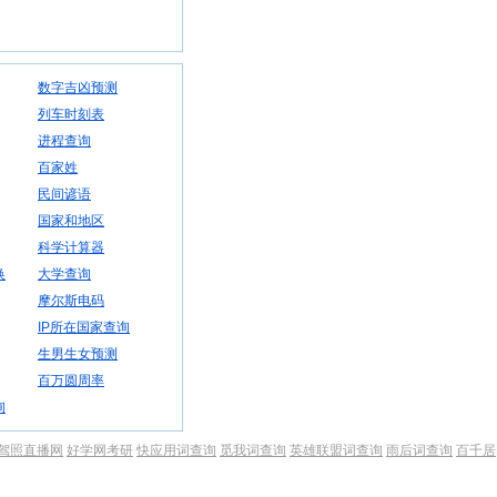
数字吉凶预测
列车时刻表
进程查询
百家姓
民间谚语
国家和地区
科学计算器
换
大学查询
摩尔斯电码
IP所在国家查询
生男生女预测
百万圆周率
询
驾照直播网
好学网考研
快应用词查询
觅我词查询
英雄联盟词查询
雨后词查询
百千居