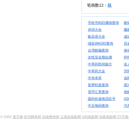
笔画数12：
旤
手机号码归属地查询
邮
诗词大全
脑
歇后语大全
成
域名WHOIS查询
历
台湾邮编查询
身
女性安全期自测
IP
中草药民间验方
名
中草药大全
升
中华本草
实
世界时差查询
竖
货币汇率查询
地
国内长途电话区号
AS
中文电码查询
汽
© 2002
查字典
快书网考研
武侠网考研
云洞谷电影网
345电影网
深夜电影网
ZY字