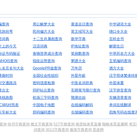
编查询
周公解梦大全
黄道吉日查询
中华谜语大全
筋急转弯
民间偏方大全
英文缩写大全
绕口令大全
语词典
十二生肖属相查询
新华字典
百科全书
史上的今天
汉语词典
IP地址查询
解密生日
份证号码验证
食物营养成分查询
笔画数查询
中草药名方大全
WHOIS查询
指纹运势查询
粥谱大全
五笔编码查询
人名言名句大全
GooglePR值查询
万年历
酒方大全
降旗时间
全国社会性组织
外星年龄
汉字简体繁体转
时交通路况
密码强度检测
中医名词辞典
外星体重
排古文
同IP站点查询
车牌尾号限行查询
汉字拼音查询
铁线路图
机场三字码查询
预测吉凶
车辆违章查询
CII码对照表
中国电子地图
在线编码解码
单词在线翻译
车车标大全
郑码编码查询
仓颉编码查询
四角号码在线查
典查询
快书字典查询
燃文字典查询
527字典查询
挑货啦体育直播
蜘蛛体育直播网
考完
词查询
3013字典查询
傲海字典查询
星座网