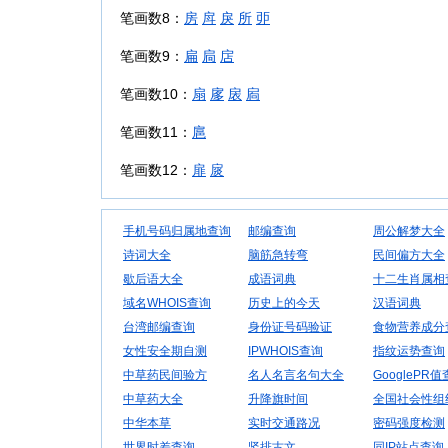
笔画数8：
房
戽
戾
所
戼
笔画数9：
扁
扃
扂
笔画数10：
扇
扅
扆
扄
笔画数11：
扈
笔画数12：
扉
扊
手机号码归属地查询
邮编查询
周公解梦大全
诗词大全
脑筋急转弯
民间偏方大全
歇后语大全
成语词典
十二生肖属相
域名WHOIS查询
历史上的今天
汉语词典
台湾邮编查询
身份证号码验证
食物营养成分
女性安全期自测
IPWHOIS查询
指纹运势查询
中草药民间验方
名人名言名句大全
GooglePR
中草药大全
升降旗时间
全国社会性组
中华本草
实时交通路况
密码强度检测
世界时差查询
竖排古文
同IP站点查询