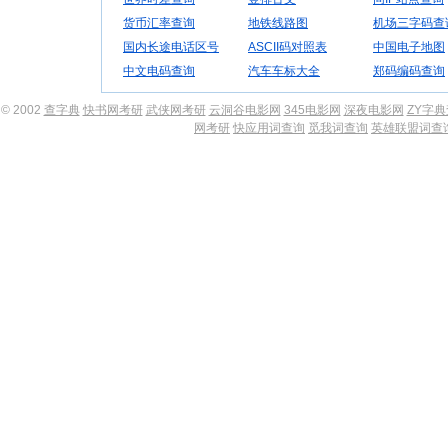
货币汇率查询
地铁线路图
机场三字码查
国内长途电话区号
ASCII码对照表
中国电子地图
中文电码查询
汽车车标大全
郑码编码查询
© 2002
查字典
快书网考研
武侠网考研
云洞谷电影网
345电影网
深夜电影网
ZY字
网考研
快应用词查询
觅我词查询
英雄联盟词查