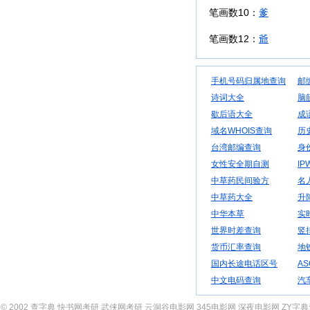
笔画数10：
爹
笔画数12：
爺
手机号码归属地查询
邮
诗词大全
脑
歇后语大全
成
域名WHOIS查询
历
台湾邮编查询
身
女性安全期自测
IP
中草药民间验方
名
中草药大全
升
中华本草
实
世界时差查询
竖
货币汇率查询
地
国内长途电话区号
AS
中文电码查询
汽
© 2002
查字典
快书网考研
武侠网考研
云洞谷电影网
345电影网
深夜电影网
ZY字