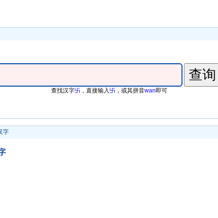
查找汉字
卐
，直接输入
卐
，或其拼音
wan
即可
汉字
字