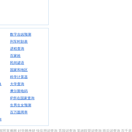
数字吉凶预测
列车时刻表
进程查询
百家姓
民间谚语
国家和地区
科学计算器
换
大学查询
摩尔斯电码
IP所在国家查询
生男生女预测
百万圆周率
询
驾照直播网
好学网考研
快应用词查询
觅我词查询
英雄联盟词查询
雨后词查询
百千居