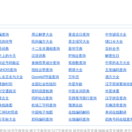
编查询
周公解梦大全
黄道吉日查询
中华谜语大全
筋急转弯
民间偏方大全
英文缩写大全
绕口令大全
语词典
十二生肖属相查询
新华字典
百科全书
史上的今天
汉语词典
IP地址查询
解密生日
份证号码验证
食物营养成分查询
笔画数查询
中草药名方大全
WHOIS查询
指纹运势查询
粥谱大全
五笔编码查询
人名言名句大全
GooglePR值查询
万年历
酒方大全
降旗时间
全国社会性组织
外星年龄
汉字简体繁体转
时交通路况
密码强度检测
中医名词辞典
外星体重
排古文
同IP站点查询
车牌尾号限行查询
汉字拼音查询
铁线路图
机场三字码查询
预测吉凶
车辆违章查询
CII码对照表
中国电子地图
在线编码解码
单词在线翻译
车车标大全
郑码编码查询
仓颉编码查询
四角号码在线查
典查询
快书字典查询
燃文字典查询
527字典查询
挑货啦体育直播
蜘蛛体育直播网
考完