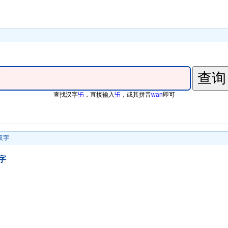
查找汉字
卐
，直接输入
卐
，或其拼音
wan
即可
汉字
字