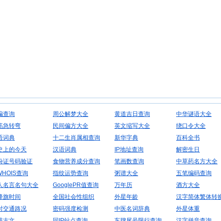
编查询
周公解梦大全
黄道吉日查询
中华谜语大全
筋急转弯
民间偏方大全
英文缩写大全
绕口令大全
语词典
十二生肖属相查询
新华字典
百科全书
史上的今天
汉语词典
IP地址查询
解密生日
份证号码验证
食物营养成分查询
笔画数查询
中草药名方大全
WHOIS查询
指纹运势查询
粥谱大全
五笔编码查询
人名言名句大全
GooglePR值查询
万年历
酒方大全
降旗时间
全国社会性组织
外星年龄
汉字简体繁体转
时交通路况
密码强度检测
中医名词辞典
外星体重
排古文
同IP站点查询
车牌尾号限行查询
汉字拼音查询