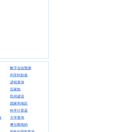
数字吉凶预测
列车时刻表
进程查询
百家姓
民间谚语
国家和地区
科学计算器
换
大学查询
摩尔斯电码
IP所在国家查询