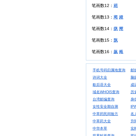
笔画数12：
飓
笔画数13：
飔
飕
笔画数14：
飖
飗
笔画数15：
飘
笔画数16：
飙
飚
手机号码归属地查询
邮
诗词大全
脑
歇后语大全
成
域名WHOIS查询
历
台湾邮编查询
身
女性安全期自测
IP
中草药民间验方
名
中草药大全
升
中华本草
实
世界时差查询
竖