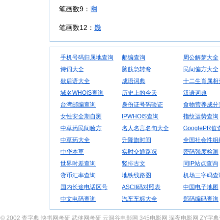
笔画数9：
幽
笔画数12：
幾
手机号码归属地查询
邮编查询
周公解梦大全
诗词大全
脑筋急转弯
民间偏方大全
歇后语大全
成语词典
十二生肖属相
域名WHOIS查询
历史上的今天
汉语词典
台湾邮编查询
身份证号码验证
食物营养成分
女性安全期自测
IPWHOIS查询
指纹运势查询
中草药民间验方
名人名言名句大全
GooglePR
中草药大全
升降旗时间
全国社会性组
中华本草
实时交通路况
密码强度检测
世界时差查询
竖排古文
同IP站点查询
货币汇率查询
地铁线路图
机场三字码查
国内长途电话区号
ASCII码对照表
中国电子地图
中文电码查询
汽车车标大全
郑码编码查询
© 2002
查字典
快书网考研
武侠网考研
云洞谷电影网
345电影网
深夜电影网
ZY字