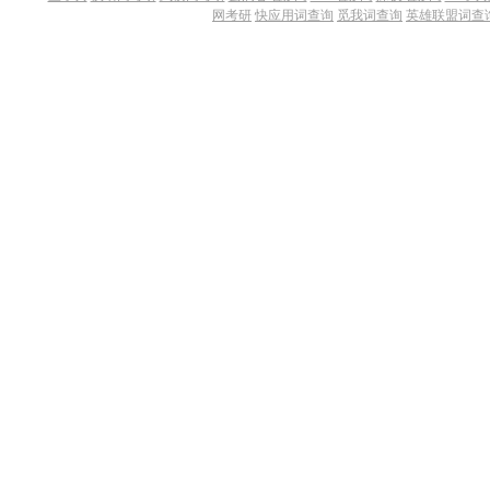
网考研
快应用词查询
觅我词查询
英雄联盟词查