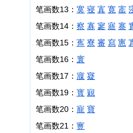
笔画数13：
寞
寝
寘
寛
寚
笔画数14：
察
寡
寥
寤
寨
笔画数15：
寯
寮
審
寫
寭
笔画数16：
寰
笔画数17：
寱
寲
笔画数19：
寳
寴
笔画数20：
寵
寶
笔画数21：
寷