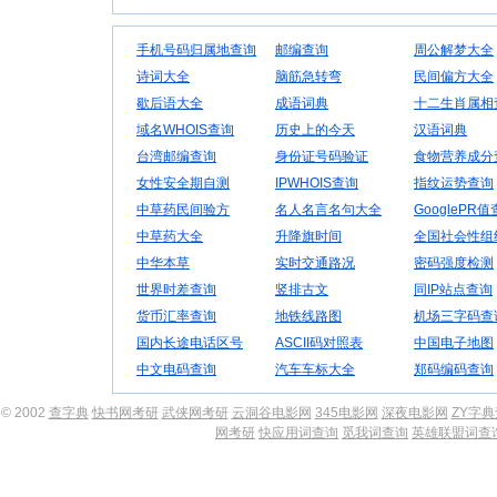
手机号码归属地查询
邮编查询
周公解梦大全
诗词大全
脑筋急转弯
民间偏方大全
歇后语大全
成语词典
十二生肖属相
域名WHOIS查询
历史上的今天
汉语词典
台湾邮编查询
身份证号码验证
食物营养成分
女性安全期自测
IPWHOIS查询
指纹运势查询
中草药民间验方
名人名言名句大全
GooglePR
中草药大全
升降旗时间
全国社会性组
中华本草
实时交通路况
密码强度检测
世界时差查询
竖排古文
同IP站点查询
货币汇率查询
地铁线路图
机场三字码查
国内长途电话区号
ASCII码对照表
中国电子地图
中文电码查询
汽车车标大全
郑码编码查询
© 2002
查字典
快书网考研
武侠网考研
云洞谷电影网
345电影网
深夜电影网
ZY字
网考研
快应用词查询
觅我词查询
英雄联盟词查