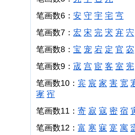
笔画数6：
安
守
宇
宅
宆
笔画数7：
宏
宋
完
宊
宑
宍
笔画数8：
宝
宠
宕
定
官
宓
笔画数9：
宬
宫
宦
客
室
宪
笔画数10：
宾
宸
家
害
宽
宯
宱
笔画数11：
寄
寂
寇
密
宿
笔画数12：
富
寒
寐
寔
寓