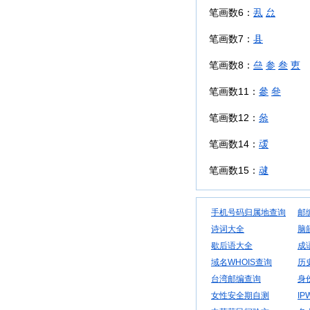
笔画数6：
厾
厽
笔画数7：
县
笔画数8：
亝
参
叁
叀
笔画数11：
參
叄
笔画数12：
叅
笔画数14：
叆
笔画数15：
叇
手机号码归属地查询
邮
诗词大全
脑
歇后语大全
成
域名WHOIS查询
历
台湾邮编查询
身
女性安全期自测
IP