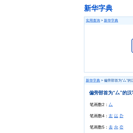
新华字典
实用查询
>
新华字典
新华字典
> 偏旁部首为“厶”的
偏旁部首为“厶”的汉
笔画数2：
厶
笔画数4：
厷
厸
厹
笔画数5：
去
厼
厺