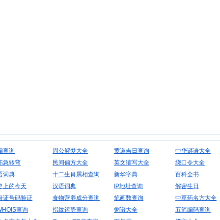
编查询
周公解梦大全
黄道吉日查询
中华谜语大全
筋急转弯
民间偏方大全
英文缩写大全
绕口令大全
语词典
十二生肖属相查询
新华字典
百科全书
史上的今天
汉语词典
IP地址查询
解密生日
份证号码验证
食物营养成分查询
笔画数查询
中草药名方大全
WHOIS查询
指纹运势查询
粥谱大全
五笔编码查询