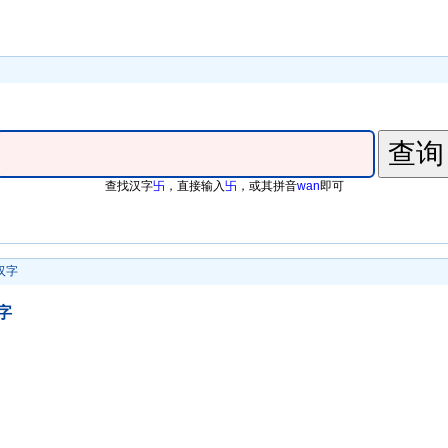
查找汉字
卐
，直接输入
卐
，或其拼音
wan
即可
汉字
字