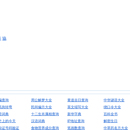
卓
協
编查询
周公解梦大全
黄道吉日查询
中华谜语大全
筋急转弯
民间偏方大全
英文缩写大全
绕口令大全
语词典
十二生肖属相查询
新华字典
百科全书
史上的今天
汉语词典
IP地址查询
解密生日
份证号码验证
食物营养成分查询
笔画数查询
中草药名方大全