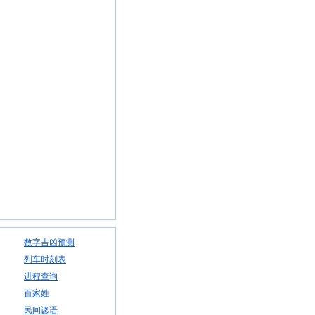
数字吉凶预测
列车时刻表
进程查询
百家姓
民间谚语