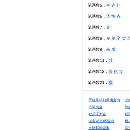
笔画数5：
半
卉
卌
笔画数6：
华
协
卋
笔画数7：
克
笔画数8：
卑
单
卒
卖
笔画数9：
南
単
笔画数11：
卙
笔画数12：
博
亁
喪
笔画数21：
卛
手机号码归属地查询
邮
诗词大全
脑
歇后语大全
成
域名WHOIS查询
历
台湾邮编查询
身