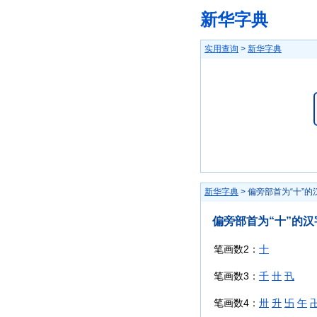
新华字典
实用查询
>
新华字典
新华字典
> 偏旁部首为“十”的
偏旁部首为“十”的汉
笔画数2：
十
笔画数3：
千
卄
卂
笔画数4：
卅
升
卐
午