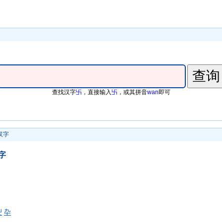
查找汉字
卐
，直接输入
卐
，或其拼音
wan
即可
汉字
字
卍
卆