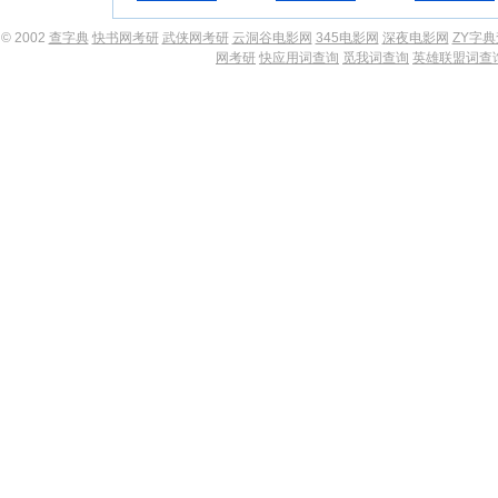
© 2002
查字典
快书网考研
武侠网考研
云洞谷电影网
345电影网
深夜电影网
ZY字
网考研
快应用词查询
觅我词查询
英雄联盟词查