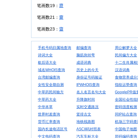
笔画数19：
齍
笔画数21：
齎
笔画数23：
齏
手机号码归属地查询
邮编查询
周公解梦大全
诗词大全
脑筋急转弯
民间偏方大全
歇后语大全
成语词典
十二生肖属相
域名WHOIS查询
历史上的今天
汉语词典
台湾邮编查询
身份证号码验证
食物营养成分
女性安全期自测
IPWHOIS查询
指纹运势查询
中草药民间验方
名人名言名句大全
GooglePR
中草药大全
升降旗时间
全国社会性组
中华本草
实时交通路况
密码强度检测
世界时差查询
竖排古文
同IP站点查询
货币汇率查询
地铁线路图
机场三字码查
国内长途电话区号
ASCII码对照表
中国电子地图
中文电码查询
汽车车标大全
郑码编码查询