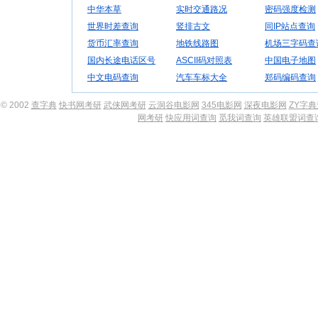
中华本草
实时交通路况
密码强度检测
世界时差查询
竖排古文
同IP站点查询
货币汇率查询
地铁线路图
机场三字码查
国内长途电话区号
ASCII码对照表
中国电子地图
中文电码查询
汽车车标大全
郑码编码查询
© 2002
查字典
快书网考研
武侠网考研
云洞谷电影网
345电影网
深夜电影网
ZY字
网考研
快应用词查询
觅我词查询
英雄联盟词查