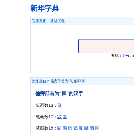
新华字典
实用查询
>
新华字典
查找汉字
卐
，
新华字典
> 偏旁部首为“鼠”的汉字
偏旁部首为“鼠”的汉字
笔画数13：
鼠
笔画数17：
鼤
鼣
笔画数18：
鼥
鼩
鼪
鼫
鼧
鼬
鼦
鼨