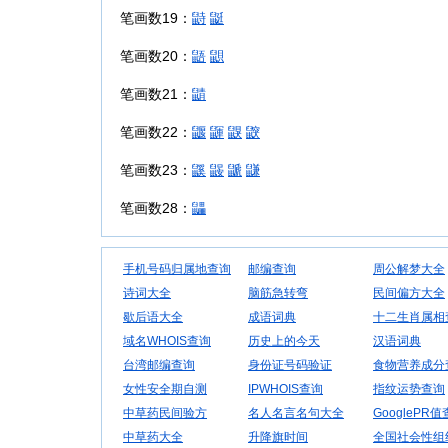
笔画数19：
鼭
鼮
笔画数20：
鼯
鼰
笔画数21：
鼱
笔画数22：
鼴
鼲
鼳
鼵
笔画数23：
鼷
鼹
鼶
鼸
笔画数28：
鼺
手机号码归属地查询
邮编查询
周公解梦大全
诗词大全
脑筋急转弯
民间偏方大全
歇后语大全
成语词典
十二生肖属相
域名WHOIS查询
历史上的今天
汉语词典
台湾邮编查询
身份证号码验证
食物营养成分
女性安全期自测
IPWHOIS查询
指纹运势查询
中草药民间验方
名人名言名句大全
GooglePR
中草药大全
升降旗时间
全国社会性组