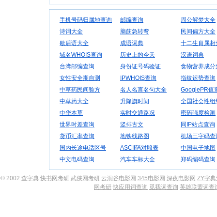
手机号码归属地查询
邮编查询
周公解梦大全
诗词大全
脑筋急转弯
民间偏方大全
歇后语大全
成语词典
十二生肖属相
域名WHOIS查询
历史上的今天
汉语词典
台湾邮编查询
身份证号码验证
食物营养成分
女性安全期自测
IPWHOIS查询
指纹运势查询
中草药民间验方
名人名言名句大全
GooglePR
中草药大全
升降旗时间
全国社会性组
中华本草
实时交通路况
密码强度检测
世界时差查询
竖排古文
同IP站点查询
货币汇率查询
地铁线路图
机场三字码查
国内长途电话区号
ASCII码对照表
中国电子地图
中文电码查询
汽车车标大全
郑码编码查询
© 2002
查字典
快书网考研
武侠网考研
云洞谷电影网
345电影网
深夜电影网
ZY字
网考研
快应用词查询
觅我词查询
英雄联盟词查