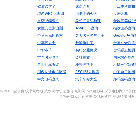
歇后语大全
成语词典
十二生肖属相
域名WHOIS查询
历史上的今天
汉语词典
台湾邮编查询
身份证号码验证
食物营养成分
女性安全期自测
IPWHOIS查询
指纹运势查询
中草药民间验方
名人名言名句大全
GooglePR
中草药大全
升降旗时间
全国社会性组
中华本草
实时交通路况
密码强度检测
世界时差查询
竖排古文
同IP站点查询
货币汇率查询
地铁线路图
机场三字码查
国内长途电话区号
ASCII码对照表
中国电子地图
中文电码查询
汽车车标大全
郑码编码查询
© 2002
查字典
快书网考研
武侠网考研
云洞谷电影网
345电影网
深夜电影网
ZY字
网考研
快应用词查询
觅我词查询
英雄联盟词查