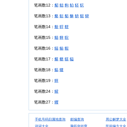
笔画数12：
貂
貀
豿
貃
豾
貁
笔画数13：
貉
貆
貊
貅
貈
貇
貄
笔画数14：
貌
貋
貍
笔画数15：
貓
貏
貎
笔画数16：
貒
貐
貑
笔画数17：
貘
貔
貕
貖
笔画数18：
貙
貗
笔画数19：
貚
笔画数24：
貛
笔画数27：
貜
手机号码归属地查询
邮编查询
周公解梦大全
诗词大全
脑筋急转弯
民间偏方大全