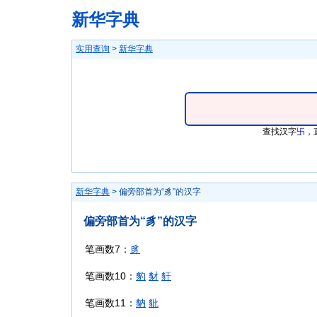
新华字典
实用查询
>
新华字典
查找汉字
卐
，
新华字典
> 偏旁部首为“豸”的汉字
偏旁部首为“豸”的汉字
笔画数7：
豸
笔画数10：
豹
豺
豻
笔画数11：
豽
豼