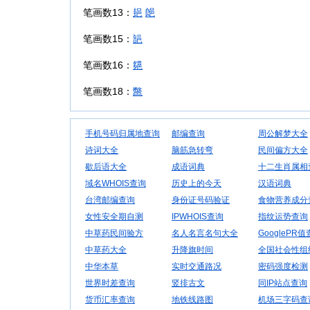
笔画数13：
郌
郒
笔画数15：
郶
笔画数16：
郺
笔画数18：
鄨
手机号码归属地查询
邮编查询
周公解梦大全
诗词大全
脑筋急转弯
民间偏方大全
歇后语大全
成语词典
十二生肖属相
域名WHOIS查询
历史上的今天
汉语词典
台湾邮编查询
身份证号码验证
食物营养成分
女性安全期自测
IPWHOIS查询
指纹运势查询
中草药民间验方
名人名言名句大全
GooglePR
中草药大全
升降旗时间
全国社会性组
中华本草
实时交通路况
密码强度检测
世界时差查询
竖排古文
同IP站点查询
货币汇率查询
地铁线路图
机场三字码查