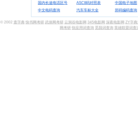
国内长途电话区号
ASCII码对照表
中国电子地图
中文电码查询
汽车车标大全
郑码编码查询
© 2002
查字典
快书网考研
武侠网考研
云洞谷电影网
345电影网
深夜电影网
ZY字
网考研
快应用词查询
觅我词查询
英雄联盟词查