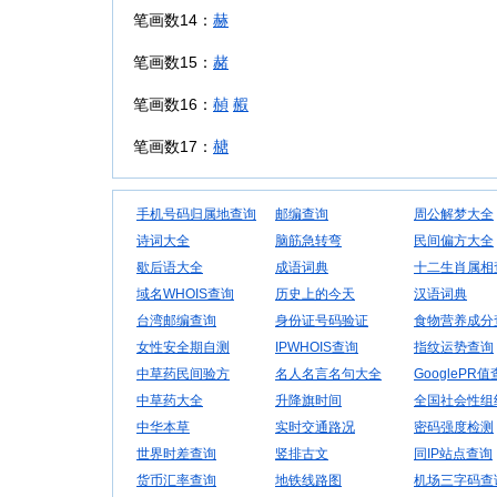
笔画数14：
赫
笔画数15：
赭
笔画数16：
赬
赮
笔画数17：
赯
手机号码归属地查询
邮编查询
周公解梦大全
诗词大全
脑筋急转弯
民间偏方大全
歇后语大全
成语词典
十二生肖属相
域名WHOIS查询
历史上的今天
汉语词典
台湾邮编查询
身份证号码验证
食物营养成分
女性安全期自测
IPWHOIS查询
指纹运势查询
中草药民间验方
名人名言名句大全
GooglePR
中草药大全
升降旗时间
全国社会性组
中华本草
实时交通路况
密码强度检测
世界时差查询
竖排古文
同IP站点查询
货币汇率查询
地铁线路图
机场三字码查