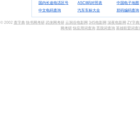
国内长途电话区号
ASCII码对照表
中国电子地图
中文电码查询
汽车车标大全
郑码编码查询
© 2002
查字典
快书网考研
武侠网考研
云洞谷电影网
345电影网
深夜电影网
ZY字
网考研
快应用词查询
觅我词查询
英雄联盟词查