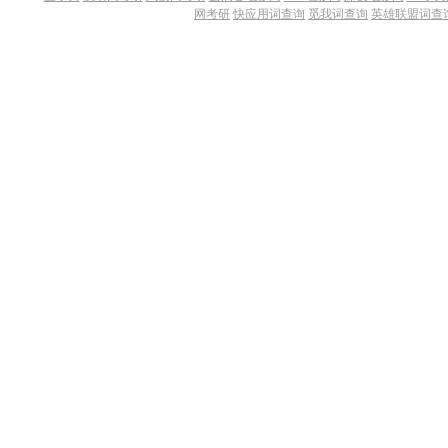
网考研
快应用词查询
觅我词查询
英雄联盟词查