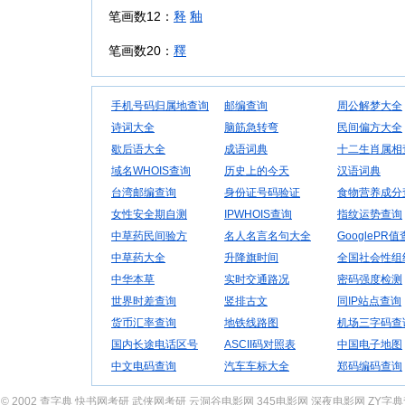
笔画数12：
释
釉
笔画数20：
釋
手机号码归属地查询
邮编查询
周公解梦大全
诗词大全
脑筋急转弯
民间偏方大全
歇后语大全
成语词典
十二生肖属相
域名WHOIS查询
历史上的今天
汉语词典
台湾邮编查询
身份证号码验证
食物营养成分
女性安全期自测
IPWHOIS查询
指纹运势查询
中草药民间验方
名人名言名句大全
GooglePR
中草药大全
升降旗时间
全国社会性组
中华本草
实时交通路况
密码强度检测
世界时差查询
竖排古文
同IP站点查询
货币汇率查询
地铁线路图
机场三字码查
国内长途电话区号
ASCII码对照表
中国电子地图
中文电码查询
汽车车标大全
郑码编码查询
© 2002
查字典
快书网考研
武侠网考研
云洞谷电影网
345电影网
深夜电影网
ZY字