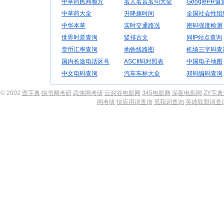
中草药民间验方
名人名言名句大全
GooglePR
中草药大全
升降旗时间
全国社会性组
中华本草
实时交通路况
密码强度检测
世界时差查询
竖排古文
同IP站点查询
货币汇率查询
地铁线路图
机场三字码查
国内长途电话区号
ASCII码对照表
中国电子地图
中文电码查询
汽车车标大全
郑码编码查询
© 2002
查字典
快书网考研
武侠网考研
云洞谷电影网
345电影网
深夜电影网
ZY字
网考研
快应用词查询
觅我词查询
英雄联盟词查