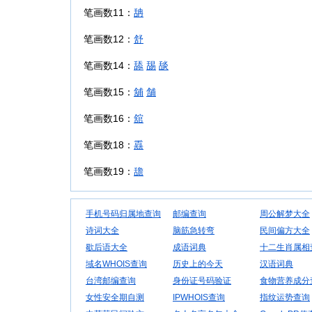
笔画数11：
舑
笔画数12：
舒
笔画数14：
舔
舓
舕
笔画数15：
舖
舗
笔画数16：
舘
笔画数18：
舙
笔画数19：
舚
手机号码归属地查询
邮编查询
周公解梦大全
诗词大全
脑筋急转弯
民间偏方大全
歇后语大全
成语词典
十二生肖属相
域名WHOIS查询
历史上的今天
汉语词典
台湾邮编查询
身份证号码验证
食物营养成分
女性安全期自测
IPWHOIS查询
指纹运势查询