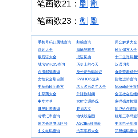
笔画数21：
劘
劗
笔画数23：
劙
劚
手机号码归属地查询
邮编查询
周公解梦大全
诗词大全
脑筋急转弯
民间偏方大全
歇后语大全
成语词典
十二生肖属相
域名WHOIS查询
历史上的今天
汉语词典
台湾邮编查询
身份证号码验证
食物营养成分
女性安全期自测
IPWHOIS查询
指纹运势查询
中草药民间验方
名人名言名句大全
GooglePR
中草药大全
升降旗时间
全国社会性组
中华本草
实时交通路况
密码强度检测
世界时差查询
竖排古文
同IP站点查询
货币汇率查询
地铁线路图
机场三字码查
国内长途电话区号
ASCII码对照表
中国电子地图
中文电码查询
汽车车标大全
郑码编码查询