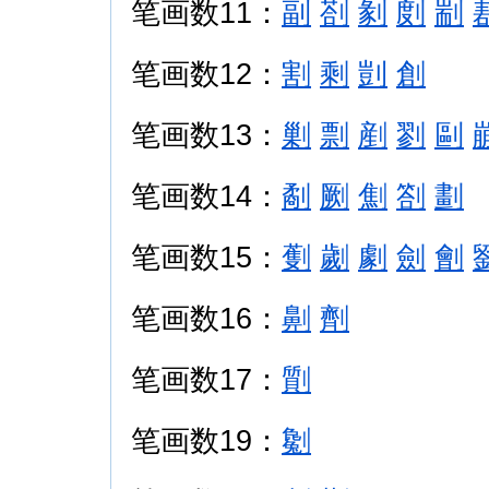
笔画数11：
副
剳
剶
剫
剬
笔画数12：
割
剩
剴
創
笔画数13：
剿
剽
剷
剹
剾
笔画数14：
劀
劂
劁
劄
劃
笔画数15：
劐
劌
劇
劍
劊
笔画数16：
劓
劑
笔画数17：
劕
笔画数19：
劖