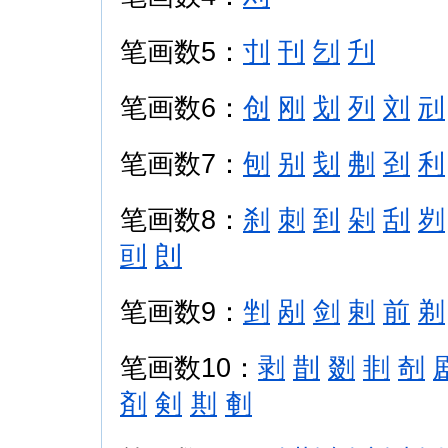
笔画数5：
刌
刊
刉
刋
笔画数6：
创
刚
划
列
刘
刓
笔画数7：
刨
别
刬
刜
刭
利
笔画数8：
刹
刺
到
剁
刮
刿
刯
剆
笔画数9：
剉
剐
剑
剌
前
剃
笔画数10：
剥
剒
剟
剕
剞
剤
剣
剘
剦