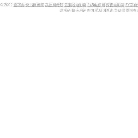
© 2002
查字典
快书网考研
武侠网考研
云洞谷电影网
345电影网
深夜电影网
ZY字
网考研
快应用词查询
觅我词查询
英雄联盟词查