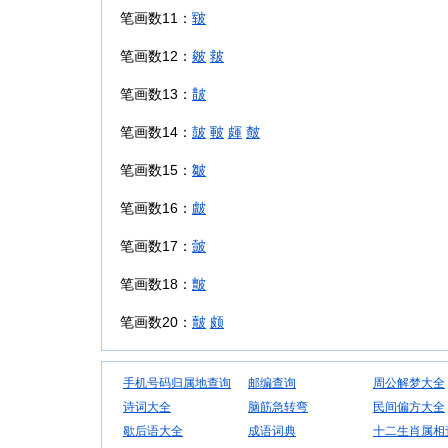
笔画数11：
皲
笔画数12：
皴
皳
笔画数13：
皵
笔画数14：
皷
皸
皹
皶
笔画数15：
皺
笔画数16：
皻
笔画数17：
皼
笔画数18：
皽
笔画数20：
皾
颇
手机号码归属地查询
邮编查询
周公解梦大全
诗词大全
脑筋急转弯
民间偏方大全
歇后语大全
成语词典
十二生肖属相