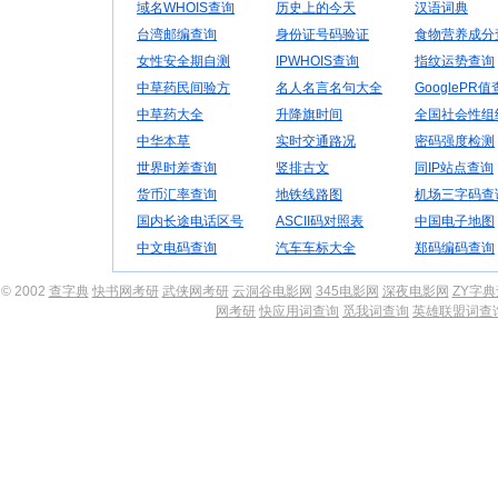
域名WHOIS查询
历史上的今天
汉语词典
台湾邮编查询
身份证号码验证
食物营养成分
女性安全期自测
IPWHOIS查询
指纹运势查询
中草药民间验方
名人名言名句大全
GooglePR
中草药大全
升降旗时间
全国社会性组
中华本草
实时交通路况
密码强度检测
世界时差查询
竖排古文
同IP站点查询
货币汇率查询
地铁线路图
机场三字码查
国内长途电话区号
ASCII码对照表
中国电子地图
中文电码查询
汽车车标大全
郑码编码查询
© 2002
查字典
快书网考研
武侠网考研
云洞谷电影网
345电影网
深夜电影网
ZY字
网考研
快应用词查询
觅我词查询
英雄联盟词查