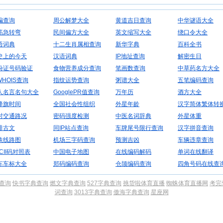
编查询
周公解梦大全
黄道吉日查询
中华谜语大全
筋急转弯
民间偏方大全
英文缩写大全
绕口令大全
语词典
十二生肖属相查询
新华字典
百科全书
史上的今天
汉语词典
IP地址查询
解密生日
份证号码验证
食物营养成分查询
笔画数查询
中草药名方大全
WHOIS查询
指纹运势查询
粥谱大全
五笔编码查询
人名言名句大全
GooglePR值查询
万年历
酒方大全
降旗时间
全国社会性组织
外星年龄
汉字简体繁体转
时交通路况
密码强度检测
中医名词辞典
外星体重
排古文
同IP站点查询
车牌尾号限行查询
汉字拼音查询
铁线路图
机场三字码查询
预测吉凶
车辆违章查询
CII码对照表
中国电子地图
在线编码解码
单词在线翻译
车车标大全
郑码编码查询
仓颉编码查询
四角号码在线查
典查询
快书字典查询
燃文字典查询
527字典查询
挑货啦体育直播
蜘蛛体育直播网
考完
词查询
3013字典查询
傲海字典查询
星座网