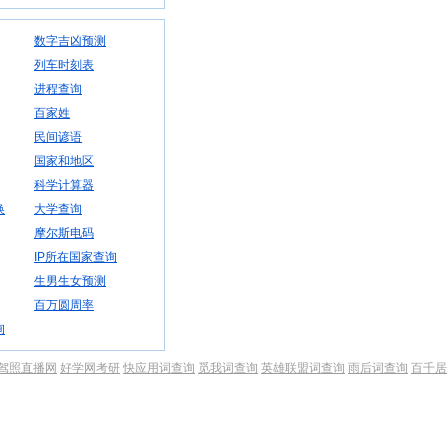
数字吉凶预测
列车时刻表
进程查询
百家姓
民间谚语
国家和地区
科学计算器
换
大学查询
摩尔斯电码
IP所在国家查询
生男生女预测
百万圆周率
询
驾照直播网
好学网考研
快应用词查询
觅我词查询
英雄联盟词查询
雨后词查询
百千居