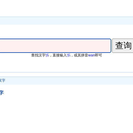
查找汉字
卐
，直接输入
卐
，或其拼音
wan
即可
汉字
字