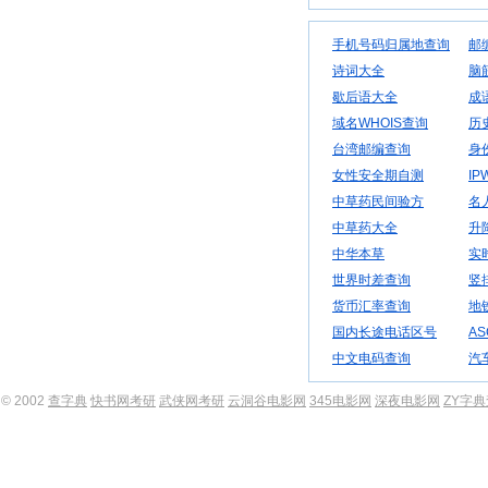
手机号码归属地查询
邮
诗词大全
脑
歇后语大全
成
域名WHOIS查询
历
台湾邮编查询
身
女性安全期自测
IP
中草药民间验方
名
中草药大全
升
中华本草
实
世界时差查询
竖
货币汇率查询
地
国内长途电话区号
AS
中文电码查询
汽
© 2002
查字典
快书网考研
武侠网考研
云洞谷电影网
345电影网
深夜电影网
ZY字