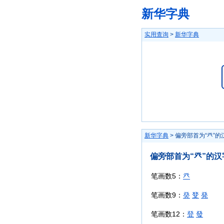
新华字典
实用查询
>
新华字典
新华字典
> 偏旁部首为“癶”的
偏旁部首为“癶”的汉
笔画数5：
癶
笔画数9：
癸
癹
発
笔画数12：
登
發