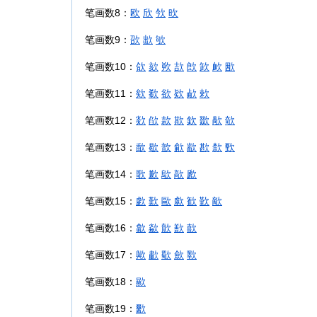
笔画数8：
欧
欣
欦
欥
笔画数9：
欩
欪
欨
笔画数10：
欱
欬
欮
欯
欴
欫
欰
欭
笔画数11：
欸
欷
欲
欵
欳
欶
笔画数12：
欻
欿
款
欺
欽
欼
歄
欹
笔画数13：
歃
歇
歆
歈
歂
歁
歀
歅
笔画数14：
歌
歉
歍
歊
歋
笔画数15：
歔
歎
歐
歑
歓
歏
歒
笔画数16：
歙
歘
歕
歚
歖
笔画数17：
歟
歗
歜
歛
歝
笔画数18：
歞
笔画数19：
歠