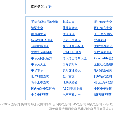
笔画数21：
歡
手机号码归属地查询
邮编查询
周公解梦大全
诗词大全
脑筋急转弯
民间偏方大全
歇后语大全
成语词典
十二生肖属相
域名WHOIS查询
历史上的今天
汉语词典
台湾邮编查询
身份证号码验证
食物营养成分
女性安全期自测
IPWHOIS查询
指纹运势查询
中草药民间验方
名人名言名句大全
GooglePR
中草药大全
升降旗时间
全国社会性组
中华本草
实时交通路况
密码强度检测
世界时差查询
竖排古文
同IP站点查询
货币汇率查询
地铁线路图
机场三字码查
国内长途电话区号
ASCII码对照表
中国电子地图
中文电码查询
汽车车标大全
郑码编码查询
© 2002
查字典
快书网考研
武侠网考研
云洞谷电影网
345电影网
深夜电影网
ZY字
网考研
快应用词查询
觅我词查询
英雄联盟词查